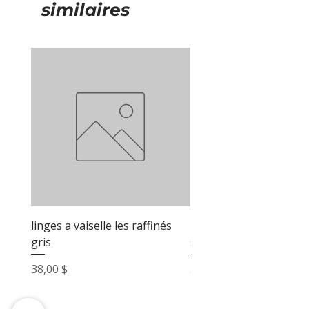
similaires
linges a vaiselle les raffinés
linges a vaiselle les raf
gris
sable
Prix
Prix
38,00 $
38,00 $