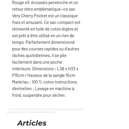
Rouge vif, écossais pervenche et un
retour rétro emblématique—ce sac
Very Cherry Pocket est un classique
frais et amusant. Ce sac compact est
réinventé en toile de coton légère et
est prêt à être utilisé en un rien de
temps. Parfaitement dimensionné
pour des courses rapides ou d'autres
tâches quotidiennes, il se plie
facilement dans une poche
intérieure. Dimensions : L38 x H33 x
P15cm / Hauteur de la sangle 15cm
Matériau : 100 % coton Instructions
d'entretien : Lavage en machine à
froid, suspendre pour sécher.
* Si l'inventaire disponible est insuffisant, veuillez nous contacter
pour passer une commande personnalisée.
Articles