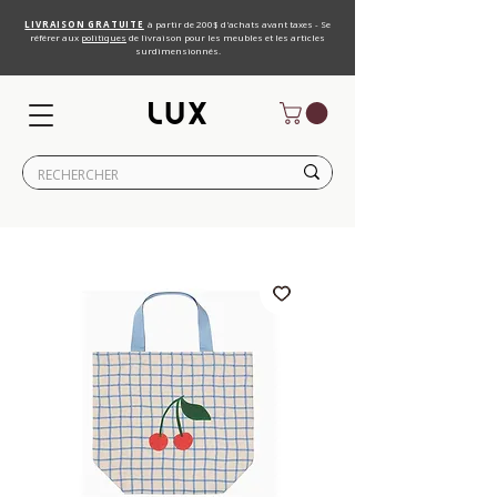
LIVRAISON GRATUITE
à partir de 200$ d'achats avant taxes - Se
référer aux
politiques
de livraison pour les meubles et les articles
surdimensionnés.