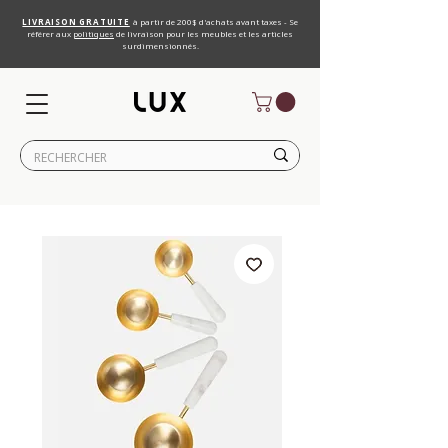
LIVRAISON GRATUITE
à partir de 200$ d'achats avant taxes - Se
référer aux
politiques
de livraison pour les meubles et les articles
surdimensionnés.