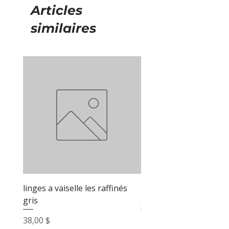
Articles
similaires
linges a vaiselle les raffinés
linges a vaiselle les raf
gris
sable
Prix
Prix
38,00 $
38,00 $