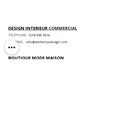
DESIGN INTERIEUR
COMMERCIAL
TÉLÉPHONE
(514) 969-3616
COURRIEL
info@atelierluxdesign.com
BOUTIQUE MODE MAISON
CARTES CADEAUX
NOS POLITIQUES
VOIR LES POLITIQUES DE LIVRAISON
ATELIER LUX DESIGN INC. Tous droits réservés ©
2026 Web Design par
Modella
Marketing
📍
NOUS TROUVER
:
893 chemin des Patriotes, Otterburn Park, QC,
J3H 2A2