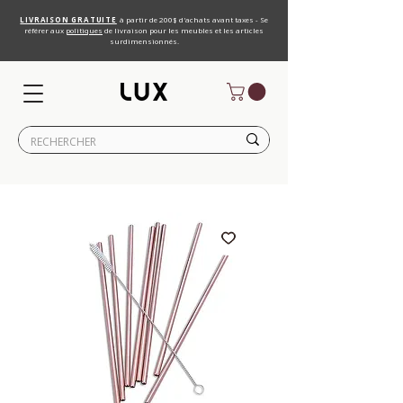
LIVRAISON GRATUITE
à partir de 200$ d'achats avant taxes - Se
référer aux
politiques
de livraison pour les meubles et les articles
surdimensionnés.