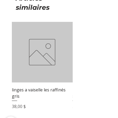
similaires
linges a vaiselle les raffinés
linges a vaiselle les raf
gris
sable
Prix
Prix
38,00 $
38,00 $