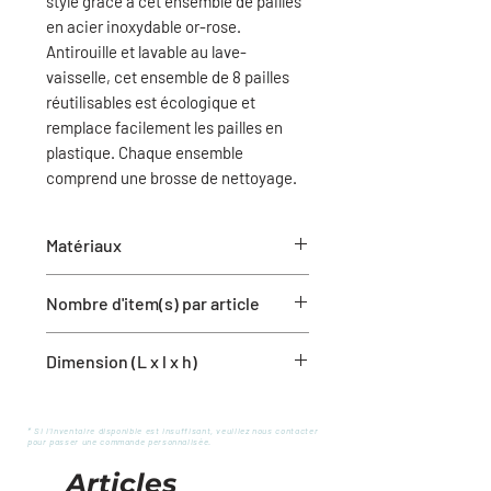
style grâce à cet ensemble de pailles
en acier inoxydable or-rose.
Antirouille et lavable au lave-
vaisselle, cet ensemble de 8 pailles
réutilisables est écologique et
remplace facilement les pailles en
plastique. Chaque ensemble
comprend une brosse de nettoyage.
Matériaux
Acier inoxydable
Nombre d'item(s) par article
9 pailles
Dimension (L x l x h)
1 brosse de nettoyage
Longueur : 8.5''
* Si l'inventaire disponible est insuffisant, veuillez nous contacter
pour passer une commande personnalisée.
Articles