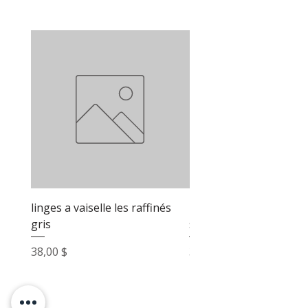
linges a vaiselle les raffinés
linges a vaiselle les raf
gris
sable
Prix
Prix
38,00 $
38,00 $