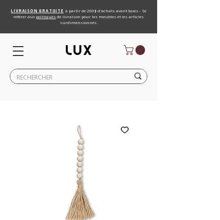
LIVRAISON GRATUITE
à partir de 200$ d'achats avant taxes - Se
référer aux
politiques
de livraison pour les meubles et les articles
surdimensionnés.