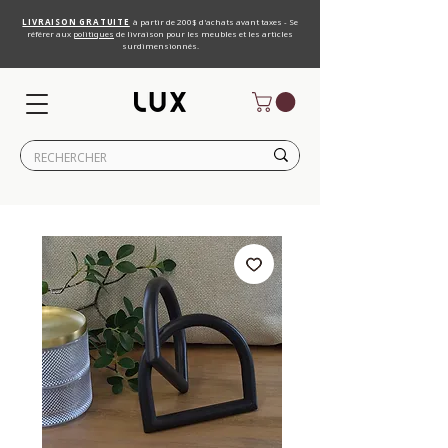
LIVRAISON GRATUITE
à partir de 200$ d'achats avant taxes - Se
référer aux
politiques
de livraison pour les meubles et les articles
surdimensionnés.