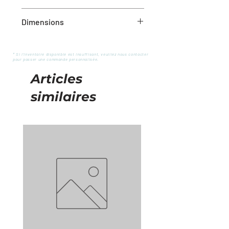
Métal
Dimensions
5.9”L x 5.9”W x 6.1”H
* Si l'inventaire disponible est insuffisant, veuillez nous contacter
pour passer une commande personnalisée.
Articles
similaires