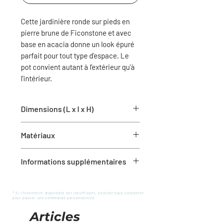
Cette jardinière ronde sur pieds en
pierre brune de Ficonstone et avec
base en acacia donne un look épuré
parfait pour tout type d'espace. Le
pot convient autant à l'extérieur qu'à
l'intérieur.
Dimensions (L x l x H)
14.4" x 14.4" x 17.9"
Matériaux
Acacia, Pierre brune Ficonstone
Informations supplémentaires
Trou de drainage
Resistant au gel
* Si l'inventaire disponible est insuffisant, veuillez nous contacter
pour passer une commande personnalisée.
Articles