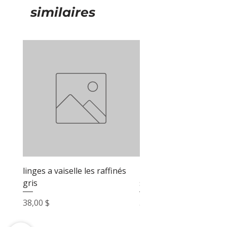
similaires
linges a vaiselle les raffinés
linges a vaiselle les raf
gris
sable
Prix
Prix
38,00 $
38,00 $