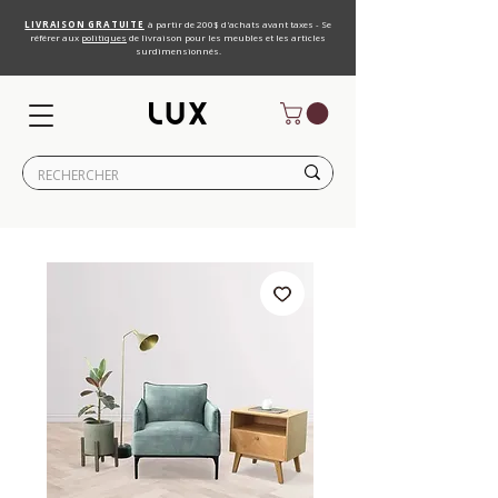
LIVRAISON GRATUITE
à partir de 200$ d'achats avant taxes - Se
référer aux
politiques
de livraison pour les meubles et les articles
surdimensionnés.