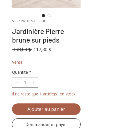
SKU : PAT015-BR-LHI
Jardinière Pierre
brune sur pieds
Prix
Prix
 138,00 $ 
117,30 $
original
promotionnel
Vente
Quantité
*
Il ne reste que 1 article(s) en stock
Ajouter au panier
Commander et payer