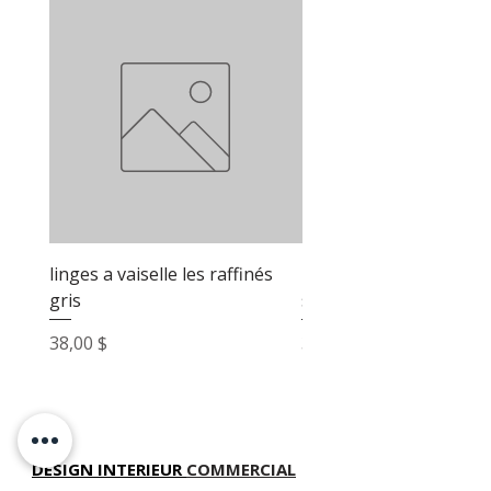
linges a vaiselle les raffinés
linges a vaiselle les raf
gris
sable
Prix
Prix
38,00 $
38,00 $
DESIGN INTERIEUR
COMMERCIAL