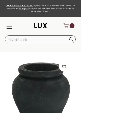
LIVRAISON GRATUITE
à partir de 200$ d'achats avant taxes - Se
référer aux
politiques
de livraison pour les meubles et les articles
surdimensionnés.