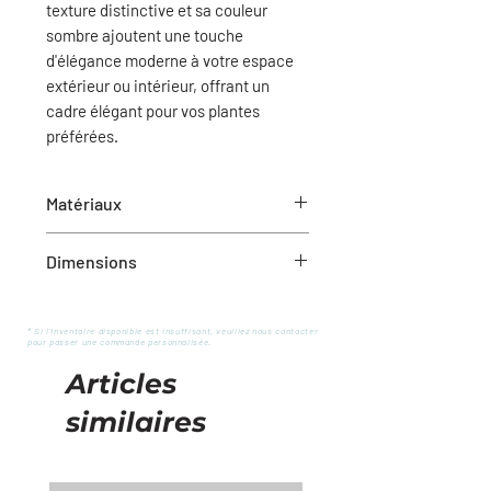
texture distinctive et sa couleur
sombre ajoutent une touche
d'élégance moderne à votre espace
extérieur ou intérieur, offrant un
cadre élégant pour vos plantes
préférées.
Matériaux
Bois noir
Dimensions
7" x 6"
* Si l'inventaire disponible est insuffisant, veuillez nous contacter
pour passer une commande personnalisée.
Articles
similaires