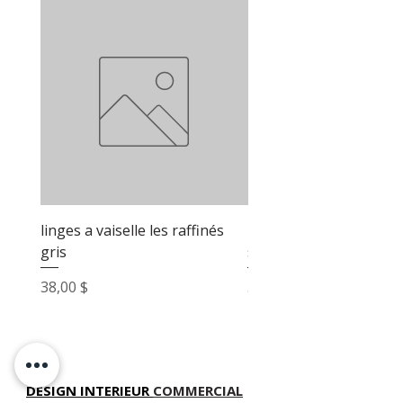
linges a vaiselle les raffinés
linges a vaiselle les raf
gris
sable
Prix
Prix
38,00 $
38,00 $
DESIGN INTERIEUR
COMMERCIAL