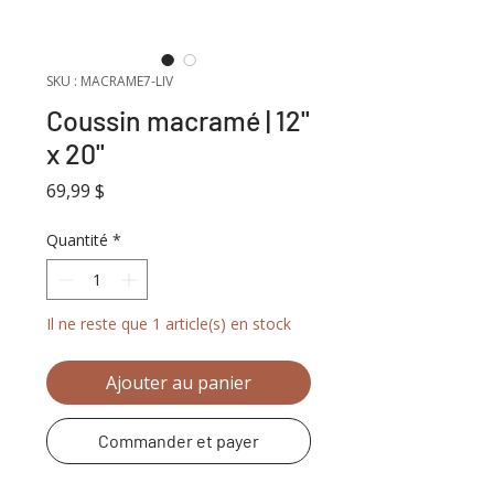
SKU : MACRAME7-LIV
Coussin macramé | 12''
x 20''
Prix
69,99 $
Quantité
*
Il ne reste que 1 article(s) en stock
Ajouter au panier
Commander et payer