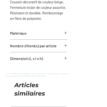
Coussin décoratif de couleur beige.
Fermeture éclair de couleur assortie.
Résistant et durable. Rembourrage
en fibre de polyester.
Matériaux
70% Coton
Nombre d'item(s) par article
30% Polyester
1 housse de coussin avec
Dimension (L x l x h)
rembourrage
12'' x 20''
* Si l'inventaire disponible est insuffisant, veuillez nous contacter
pour passer une commande personnalisée.
Articles
similaires