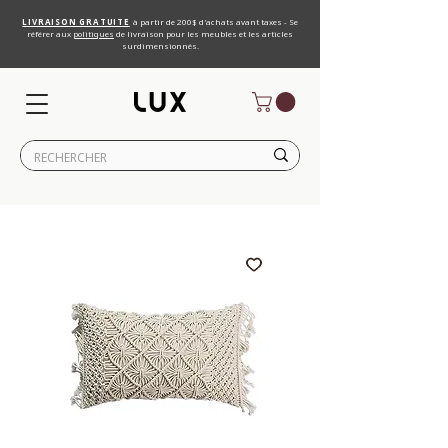
LIVRAISON GRATUITE
à partir de 200$ d'achats avant taxes - Se
référer aux
politiques
de livraison pour les meubles et les articles
surdimensionnés.