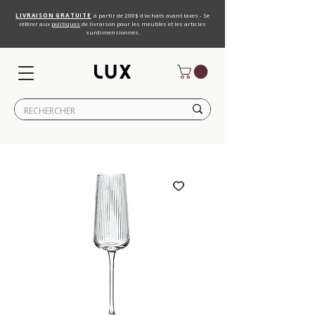
LIVRAISON GRATUITE
à partir de 200$ d'achats avant taxes - Se
référer aux
politiques
de livraison pour les meubles et les articles
surdimensionnés.