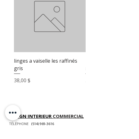
linges a vaiselle les raffinés
linges a vaiselle les raf
gris
sable
Prix
Prix
38,00 $
38,00 $
DESIGN INTERIEUR
COMMERCIAL
TÉLÉPHONE
(514) 969-3616
COURRIEL
info@atelierluxdesign.com