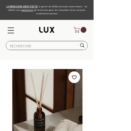
LIVRAISON GRATUITE
à partir de 200$ d'achats avant taxes - Se
référer aux
politiques
de livraison pour les meubles et les articles
surdimensionnés.