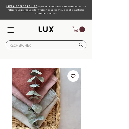
LIVRAISON GRATUITE
à partir de 200$ d'achats avant taxes - Se
référer aux
politiques
de livraison pour les meubles et les articles
surdimensionnés.