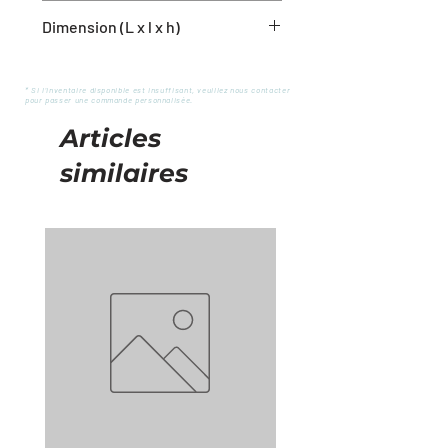
1 débarbouillette
Dimension (L x l x h)
10'' x 10''
* Si l'inventaire disponible est insuffisant, veuillez nous contacter
pour passer une commande personnalisée.
Articles
similaires