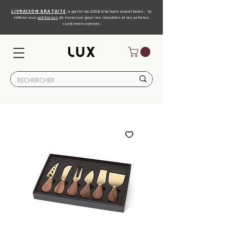
LIVRAISON GRATUITE
à partir de 200$ d'achats avant taxes - Se
référer aux
politiques
de livraison pour les meubles et les articles
surdimensionnés.