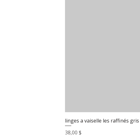
linges a vaiselle les raffinés gris
Prix
38,00 $