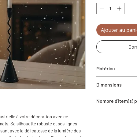
Ajouter au pani
Com
Matériau
Fer
Dimensions
SM: 4”X17”
Nombre d'item(s) pa
LG: 5”X22”
1 bougeoir
strielle à votre décoration avec ce
rmats. Sa silhouette robuste et ses lignes
sant avec la délicatesse de la lumière des