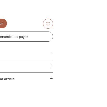
er
mander et payer
r article