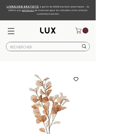
LIVRAISON GRATUITE
à partir de 200$ d'achats avant taxes - Se
référer aux
politiques
de livraison pour les meubles et les articles
surdimensionnés.