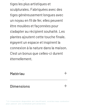
tiges les plus artistiques et
sculpturales. Fabriquées avec des
tiges généreusement longues avec
un noyau en fil de fer, elles peuvent
être moulées et façonnées pour
s'adapter au récipient souhaité. Les
plantes ajoutent cette touche finale,
égayent un espace et inspirent la
connexion à la nature dans la maison.
C'est un bonus que celles-ci durent
éternellement.
Matériau
Plastique
Dimensions
38" x 13" (L x l)
* Si l'inventaire disponible est insuffisant, veuillez nous contacter
pour passer une commande personnalisée.