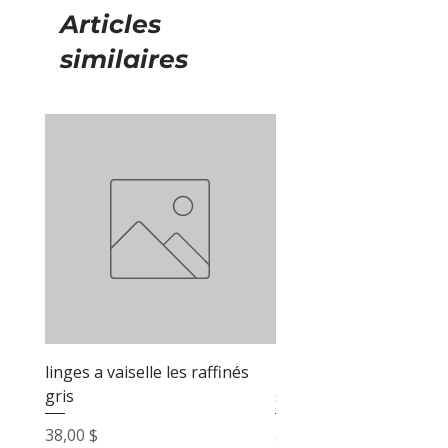
Articles
similaires
linges a vaiselle les raffinés
linges a vaiselle les raf
gris
sable
Prix
Prix
38,00 $
38,00 $