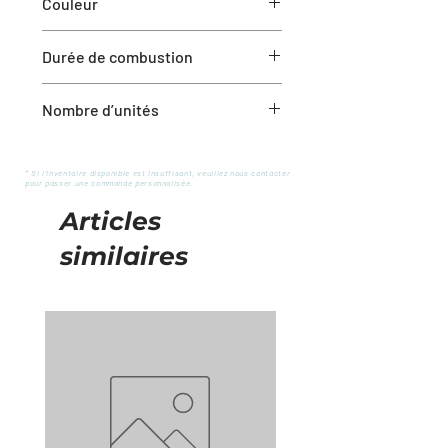
Couleur
Violet
Durée de combustion
6+ heures
Nombre d’unités
1 ensemble de 2 bougies coniques
* Si l'inventaire disponible est insuffisant, veuillez nous contacter
pour passer une commande personnalisée.
Articles
similaires