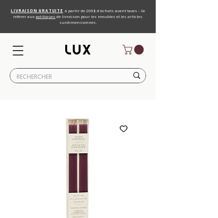
LIVRAISON GRATUITE
à partir de 200$ d'achats avant taxes - Se
référer aux
politiques
de livraison pour les meubles et les articles
surdimensionnés.