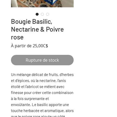
Bougie Basilic,
Nectarine & Poivre
rose
Prix
À partir de
25,00C$
promotionnel
Rupture de stock
Un mélange délicat
de fruits, d’herbes
et d’épices, où la nectarine, l’anis
étoilé et l’abricot se mêlent avec
finesse pour créer cette combinaison
à la fois surprenante et
envoûtante. Le basilic apporte une
touche herbacée et aromatique, alors
que le poivre rose ajoute un côté