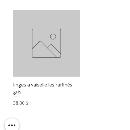
le craquement du verre.
linges a vaiselle les raffinés
linges a vaiselle les raf
gris
sable
Prix
Prix
38,00 $
38,00 $