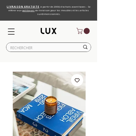
LIVRAISON GRATUITE
à partir de 200$ d'achats avant taxes - Se
référer aux
politiques
de livraison pour les meubles et les articles
surdimensionnés.