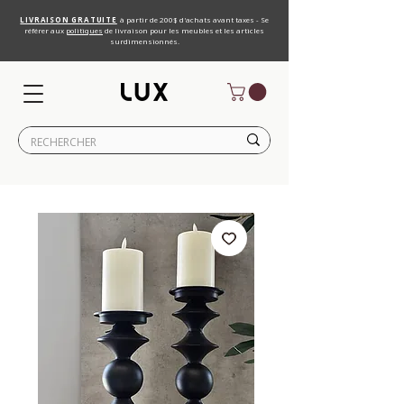
LIVRAISON GRATUITE
à partir de 200$ d'achats avant taxes - Se
référer aux
politiques
de livraison pour les meubles et les articles
surdimensionnés.