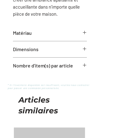
accueillante dans n'importe quelle
pièce de votre maison.
Matériau
Métal
Dimensions
S: 5.5”L x 5.5”W x 13.2”H
Nombre d'item(s) par article
L: 5.5”L x 5.5”W x 15.7”H
1 Bougeoir
Bougie non-incluse
* Si l'inventaire disponible est insuffisant, veuillez nous contacter
pour passer une commande personnalisée.
Articles
similaires