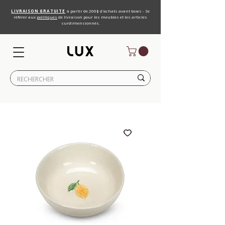
LIVRAISON GRATUITE
à partir de 200$ d'achats avant taxes - Se
référer aux
politiques
de livraison pour les meubles et les articles
surdimensionnés.