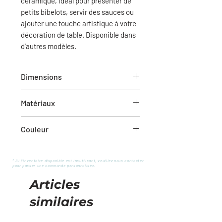
céramique, idéal pour présenter de
petits bibelots, servir des sauces ou
ajouter une touche artistique à votre
décoration de table. Disponible dans
d'autres modèles.
Dimensions
3" Dia
Matériaux
Grès
Couleur
Ivoire
* Si l'inventaire disponible est insuffisant, veuillez nous contacter
pour passer une commande personnalisée.
Articles
similaires