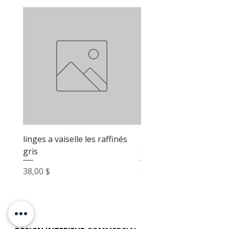
linges a vaiselle les raffinés
linges a vaiselle les raf
gris
sable
Prix
Prix
38,00 $
38,00 $