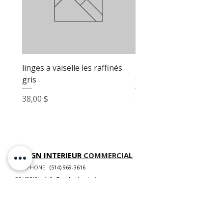
linges a vaiselle les raffinés
linges a vaiselle les raf
gris
sable
Prix
Prix
38,00 $
38,00 $
DESIGN INTERIEUR
COMMERCIAL
TÉLÉPHONE
(514) 969-3616
COURRIEL
info@atelierluxdesign.com
BOUTIQUE MODE MAISON
CARTES CADEAUX