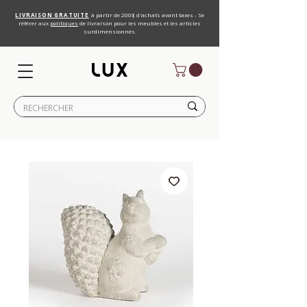
LIVRAISON GRATUITE
à partir de 200$ d'achats avant taxes - Se
référer aux
politiques
de livraison pour les meubles et les articles
surdimensionnés.