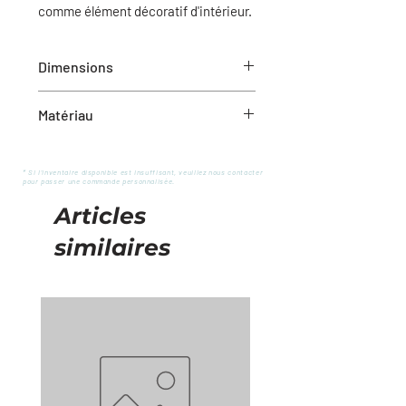
comme élément décoratif d'intérieur.
Dimensions
6.75" x 4" x 6.5" (L x l x h)
Matériau
Ciment
* Si l'inventaire disponible est insuffisant, veuillez nous contacter
pour passer une commande personnalisée.
Articles
similaires