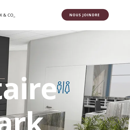
X & CO_
NOUS JOINDRE
aire
ark