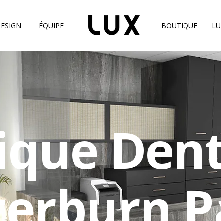
ESIGN
ÉQUIPE
BOUTIQUE
LU
nique Dent
terburn P