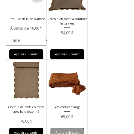
Citrouille en laine blanche
Coussin en coton à bordures
festonnées
Prix promotionnel
À partir de
10,00 $
Prix
54,00 $
Ajouter au panier
Ajouter au panier
Chemin de table en coton
Jeté confort orange
avec bord festonné
Prix
65,00 $
Prix
70,00 $
Ajouter au panier
Rupture de stock