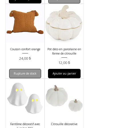
Coussin confort orange
Pot déco en porcelaine en
forme de citrouille
Prix
24,00 $
Prix
12,00 $
Rupture de stock
Ajouter au panier
Fantôme décoratif avec
Citrouille décorative