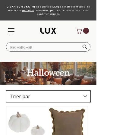
LIVRAISON GRATUITE
à partir de 200$ d'achats avant taxes - Se
référer aux
politiques
de livraison pour les meubles et les articles
surdimensionnés.
Halloween