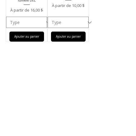
lumière DEL
Prix promotionnel
À partir de
10,00 $
Prix promotionnel
À partir de
16,00 $
Ajouter au panier
Ajouter au panier