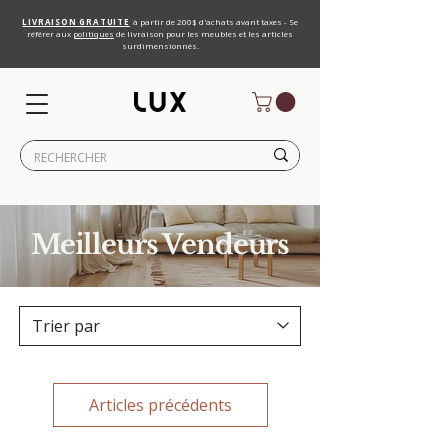
LIVRAISON GRATUITE
à partir de 200$ d'achats avant taxes - Se
référer aux
politiques
de livraison pour les meubles et les articles
surdimensionnés.
Meilleurs Vendeurs
Articles précédents