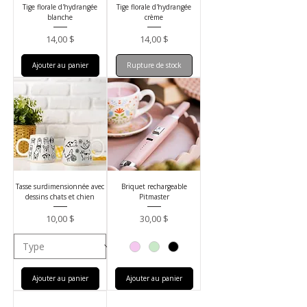
Tige florale d'hydrangée
Tige florale d'hydrangée
blanche
crème
Prix
Prix
14,00 $
14,00 $
Ajouter au panier
Rupture de stock
Tasse surdimensionnée avec
Briquet rechargeable
dessins chats et chien
Pitmaster
Prix
Prix
10,00 $
30,00 $
Ajouter au panier
Ajouter au panier