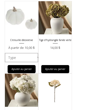
Citrouille décorative
Tige d'hydrangée fanée verte
Prix promotionnel
Prix
À partir de
10,00 $
14,00 $
Ajouter au panier
Ajouter au panier