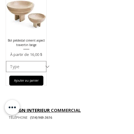
Bol piédestal ciment aspect
travertin beige
Prix promotionnel
À partir de
16,00 $
Ajouter au panier
DESIGN INTERIEUR
COMMERCIAL
TÉLÉPHONE
(514) 969-3616
COURRIEL
info@atelierluxdesign.com