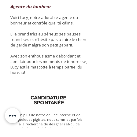
Agente du bonheur
Voici Lucy, notre adorable agente du
bonheur et contrôle qualité câlins.
Elle prend très au sérieux ses pauses
friandises et n'hésite pas à faire le chien
de garde malgré son petit gabarit.
Avec son enthousiasme débordant et
son flair pour les moments de tendresse,
Lucy est la mascotte à temps partiel du
bureau!
CANDIDATURE
SPONTANÉE
En plus de notre équipe interne et de
quelques pigistes, nous sommes parfois
à la recherche de designers et/ou de
stagiaires de talent pour compléter
l'équipe et nous aider à réaliser nos