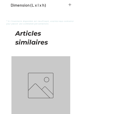
1 pot de fleur
Dimension (L x l x h)
12"W x 12"D x 12"H
* Si l'inventaire disponible est insuffisant, veuillez nous contacter
pour passer une commande personnalisée.
Articles
similaires