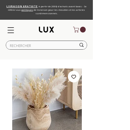
LIVRAISON GRATUITE
à partir de 200$ d'achats avant taxes - Se
référer aux
politiques
de livraison pour les meubles et les articles
surdimensionnés.