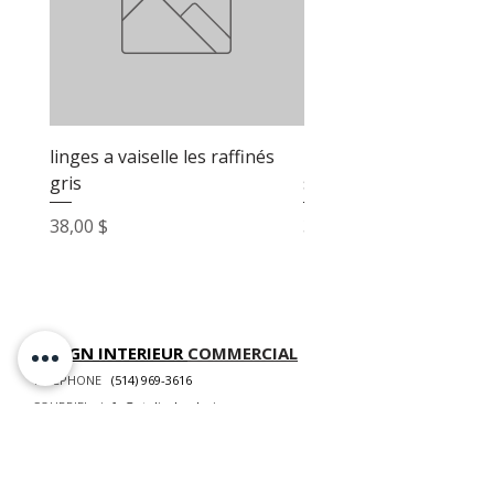
linges a vaiselle les raffinés
linges a vaiselle les raf
gris
sable
Prix
Prix
38,00 $
38,00 $
DESIGN INTERIEUR
COMMERCIAL
TÉLÉPHONE
(514) 969-3616
COURRIEL
info@atelierluxdesign.com
BOUTIQUE MODE MAISON