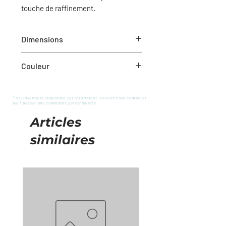
touche de raffinement.
Dimensions
20X20
Couleur
Brun-gingembre
* Si l'inventaire disponible est insuffisant, veuillez nous contacter
pour passer une commande personnalisée.
Articles
similaires