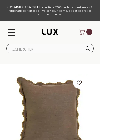
LIVRAISON GRATUITE
à partir de 200$ d'achats avant taxes - Se
référer aux
politiques
de livraison pour les meubles et les articles
surdimensionnés.