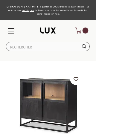
LIVRAISON GRATUITE
à partir de 200$ d'achats avant taxes - Se
référer aux
politiques
de livraison pour les meubles et les articles
surdimensionnés.