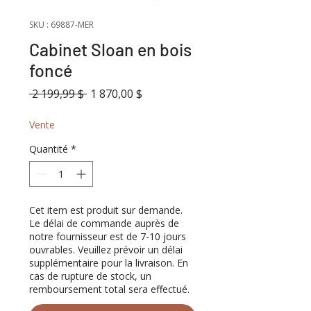
SKU : 69887-MER
Cabinet Sloan en bois
foncé
Prix
Prix
 2 199,99 $ 
1 870,00 $
original
promotionnel
Vente
Quantité
*
Cet item est produit sur demande.
Le délai de commande auprès de
notre fournisseur est de 7-10 jours
ouvrables. Veuillez prévoir un délai
supplémentaire pour la livraison. En
cas de rupture de stock, un
remboursement total sera effectué.