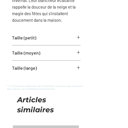
hivernal. Leur blancheur éclatante
rappelle la douceur de la neige et la
magie des fêtes qui s’installent
doucement dans la maison.
Taille (petit)
5''x12.5''
Taille (moyen)
6''X15.5''
Taille (large)
6''X19''
* Si l'inventaire disponible est insuffisant, veuillez nous contacter
pour passer une commande personnalisée.
Articles
similaires