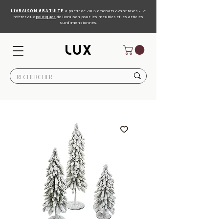
LIVRAISON GRATUITE
à partir de 200$ d'achats avant taxes - Se
référer aux
politiques
de livraison pour les meubles et les articles
surdimensionnés.