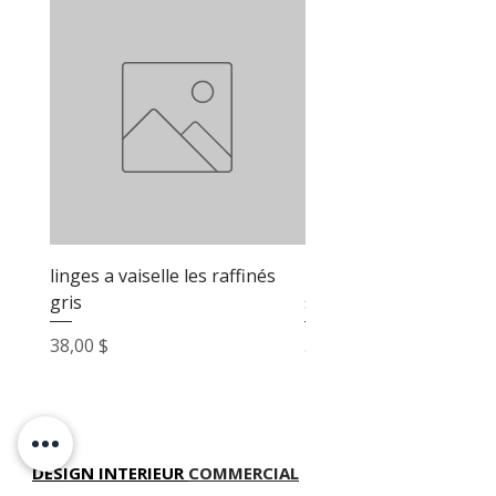
linges a vaiselle les raffinés
linges a vaiselle les raf
gris
sable
Prix
Prix
38,00 $
38,00 $
DESIGN INTERIEUR
COMMERCIAL