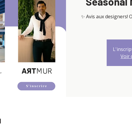
Seasonal 
✨ Avis aux designers! 
L'inscrip
Voir
u