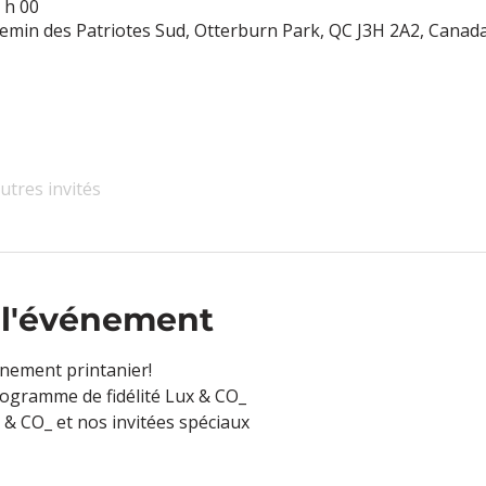
 h 00
hemin des Patriotes Sud, Otterburn Park, QC J3H 2A2, Canad
utres invités
 l'événement
nement printanier! 
ogramme de fidélité Lux & CO_
& CO_ et nos invitées spéciaux 