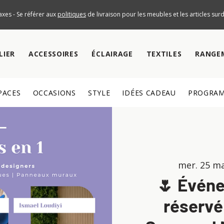
axes - Se référer aux
politiques
de livraison pour les meubles et les articles su
LIER
ACCESSOIRES
ÉCLAIRAGE
TEXTILES
RANGE
PACES
OCCASIONS
STYLE
IDÉES CADEAU
PROGRAM
mer. 25 m
🌷 Événe
réservé