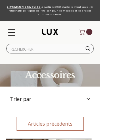
LIVRAISON GRATUITE
à partir de 200$ d'achats avant taxes - Se
référer aux
politiques
de livraison pour les meubles et les articles
surdimensionnés.
Accessoires
Articles précédents