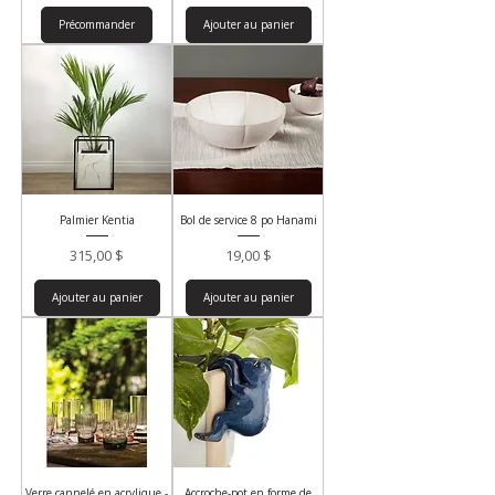
Précommander
Ajouter au panier
Palmier Kentia
Bol de service 8 po Hanami
Prix
Prix
315,00 $
19,00 $
Ajouter au panier
Ajouter au panier
Verre cannelé en acrylique -
Accroche-pot en forme de