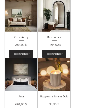
Cadre Ashby
Miroir Arcade
Prix
Prix
284,00 $
1 494,00 $
Précommander
Précommander
Anse
Bougie sans flamme Dolo
Prix
Prix
691,00 $
34,95 $