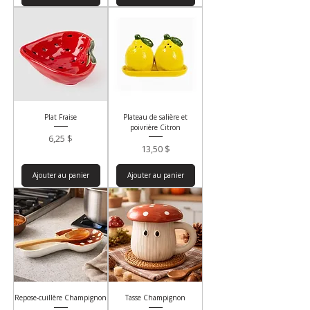
Plat Fraise
Plateau de salière et
poivrière Citron
Prix
6,25 $
Prix
13,50 $
Ajouter au panier
Ajouter au panier
Repose-cuillère Champignon
Tasse Champignon