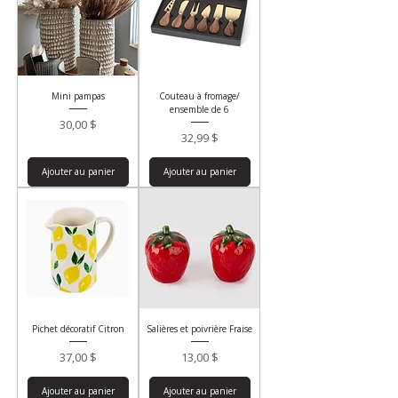
Mini pampas
Couteau à fromage/
ensemble de 6
Prix
30,00 $
Prix
32,99 $
Ajouter au panier
Ajouter au panier
Pichet décoratif Citron
Salières et poivrière Fraise
Prix
Prix
37,00 $
13,00 $
Ajouter au panier
Ajouter au panier