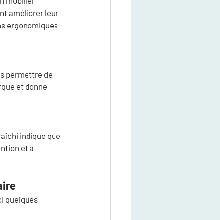
n mobilier 
t améliorer leur 
ons ergonomiques 
us permettre de 
rque et donne 
raîchi indique que 
ntion et à 
aire
i quelques 