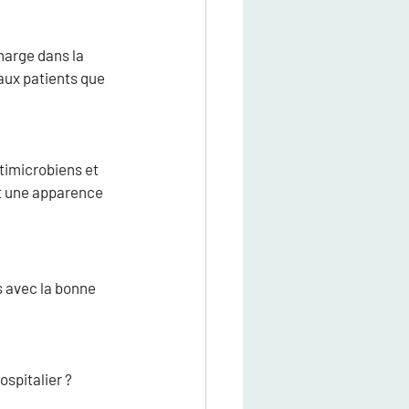
harge dans la 
 aux patients que 
imicrobiens et 
t une apparence 
 avec la bonne 
spitalier ? 