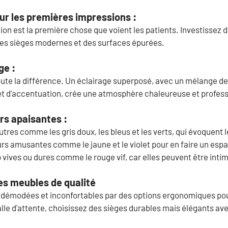
ur les premières impressions :
on est la première chose que voient les patients. Investissez 
des sièges modernes et des surfaces épurées.
ge :
oute la différence. Un éclairage superposé, avec un mélange de
 et d'accentuation, crée une atmosphère chaleureuse et profess
urs apaisantes :
tres comme les gris doux, les bleus et les verts, qui évoquent l
rs amusantes comme le jaune et le violet pour en faire un espa
p vives ou dures comme le rouge vif, car elles peuvent être inti
es meubles de qualité
démodées et inconfortables par des options ergonomiques pour
alle d'attente, choisissez des sièges durables mais élégants av