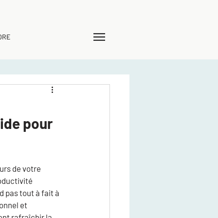
DRE
ide pour
eurs de votre 
ductivité 
pas tout à fait à 
onnel et 
t rafraîchir la 