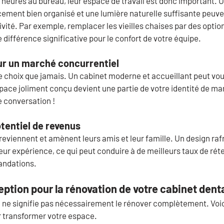
heures au bureau, leur espace de travail est donc important. U
ment bien organisé et une lumière naturelle suffisante peuven
vité. Par exemple, remplacer les vieilles chaises par des opti
e différence significative pour le confort de votre équipe.
ur un marché concurrentiel
de choix que jamais. Un cabinet moderne et accueillant peut vo
ace joliment conçu devient une partie de votre identité de ma
e conversation !
tentiel de revenus
 reviennent et amènent leurs amis et leur famille. Un design raf
eur expérience, ce qui peut conduire à de meilleurs taux de réte
ndations.
ption pour la rénovation de votre cabinet dent
u ne signifie pas nécessairement le rénover complètement. Voic
r transformer votre espace.