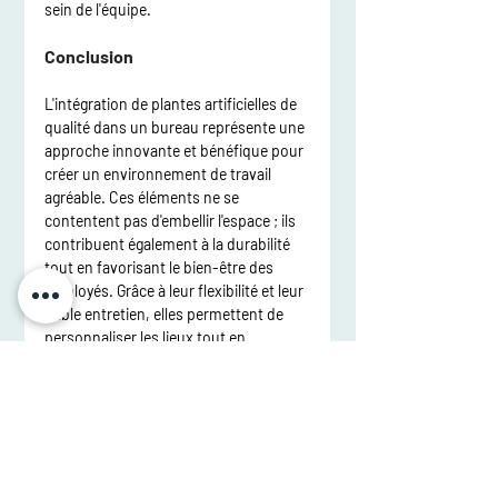
sein de l'équipe.
Conclusion
L'intégration de plantes artificielles de 
qualité dans un bureau représente une 
approche innovante et bénéfique pour 
créer un environnement de travail 
agréable. Ces éléments ne se 
contentent pas d'embellir l'espace ; ils 
contribuent également à la durabilité 
tout en favorisant le bien-être des 
employés. Grâce à leur flexibilité et leur 
faible entretien, elles permettent de 
personnaliser les lieux tout en 
respectant les contraintes pratiques. 
En choisissant des plantes artificielles, 
les entreprises ont l'opportunité de 
transformer leur espace en un 
véritable havre d'inspiration et de 
créativité, encourageant ainsi un esprit 