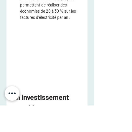
permettent de réaliser 
des 
économies de 20 à 30 % sur les 
factures d’électricité par an
 .
Un investissement 
rentable pour un 
succès à long terme
Investir dans 
un cabinet dentaire bien 