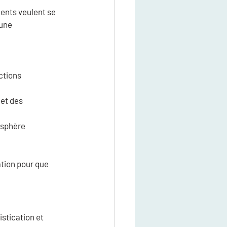
ients veulent se 
 une 
ctions 
et des 
osphère 
tion pour que 
stication et 