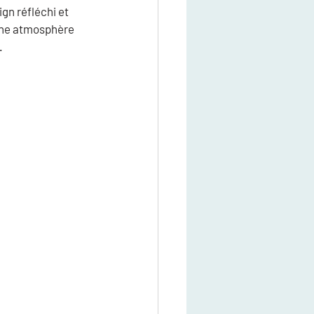
n réfléchi et 
 une atmosphère 
.