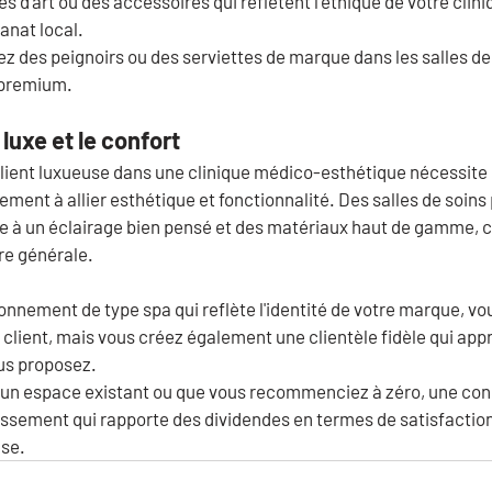
s d’art ou des accessoires qui reflètent l’éthique de votre clin
sanat local.
ez des peignoirs ou des serviettes de marque dans les salles de
 premium.
luxe et le confort
lient luxueuse dans une clinique médico-esthétique nécessite 
ement à allier esthétique et fonctionnalité. Des salles de soins 
e à un éclairage bien pensé et des matériaux haut de gamme, 
re générale.
ronnement de type spa qui reflète l'identité de votre marque, v
client, mais vous créez également une clientèle fidèle qui appr
us proposez.
un espace existant ou que vous recommenciez à zéro, une con
ssement qui rapporte des dividendes en termes de satisfaction 
ise.