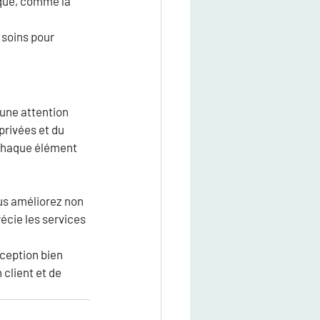
ique, comme la 
 soins pour 
une attention 
privées et du 
chaque élément 
ous améliorez non 
écie les services 
ception bien 
client et de 