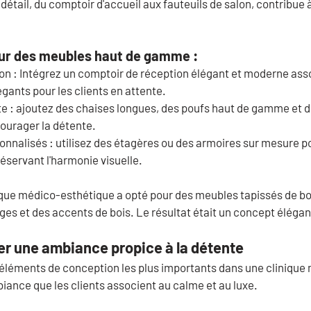
détail, du comptoir d'accueil aux fauteuils de salon, contribue 
our des meubles haut de gamme :
on :
 Intégrez un comptoir de réception élégant et moderne asso
égants pour les clients en attente.
e :
 ajoutez des chaises longues, des poufs haut de gamme et de
ourager la détente.
nnalisés :
 utilisez des étagères ou des armoires sur mesure p
réservant l'harmonie visuelle.
ique médico-esthétique a opté pour des meubles tapissés de bo
ges et des accents de bois. Le résultat était un concept élégan
éer une ambiance propice à la détente
s éléments de conception les plus importants dans une clinique
mbiance que les clients associent au calme et au luxe.