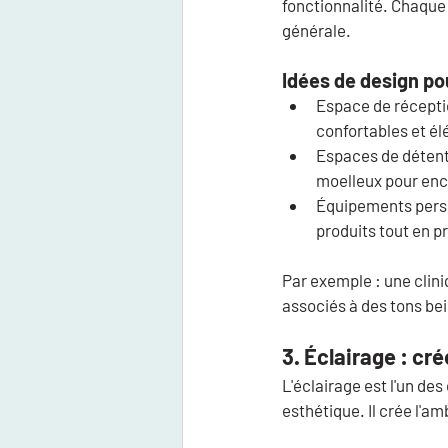
fonctionnalité. Chaque 
générale.
Idées de design p
Espace de récepti
confortables et él
Espaces de détent
moelleux pour enc
Équipements perso
produits tout en p
Par exemple :
 une clin
associés à des tons bei
3. Éclairage : cr
L'éclairage est l'un de
esthétique. Il crée l'a