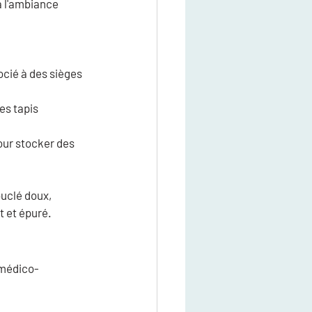
à l'ambiance 
cié à des sièges 
s tapis 
our stocker des 
uclé doux, 
t et épuré.
 médico-