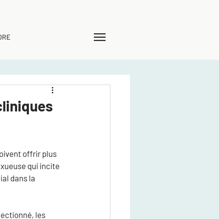
DRE
cliniques
vent offrir plus 
xueuse qui incite 
al dans la 
ectionné, les 